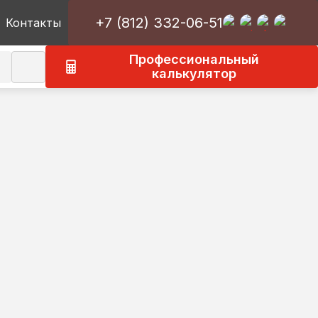
+7 (812) 332-06-51
Контакты
Профессиональный
калькулятор
к
О типографии ГраниАрт
Оборудование
овия
Новости
Статьи
ние
Вакансии
Наши клиенты
Отзывы о типографии