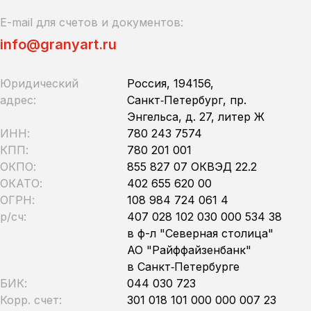
E-mail для счетов и документов:
info@granyart.ru
Юридический
Россия, 194156,
адрес:
Санкт‑Петербург, пр.
Энгельса, д. 27, литер Ж
ИНН:
780 243 7574
КПП:
780 201 001
ОКПО:
855 827 07 ОКВЭД 22.2
ОКАТО:
402 655 620 00
ОГРН:
108 984 724 061 4
р/сч:
407 028 102 030 000 534 38
в ф-л "Северная столица"
АО "Райффайзенбанк"
в Санкт‑Петербурге
БИК:
044 030 723
Корр. счет:
301 018 101 000 000 007 23