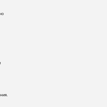
но
и
ния.