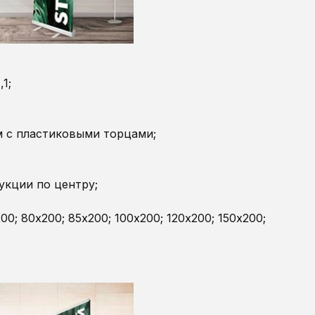
1;
м с пластиковыми торцами;
укции по центру;
0; 80х200; 85х200; 100х200; 120х200; 150х200;