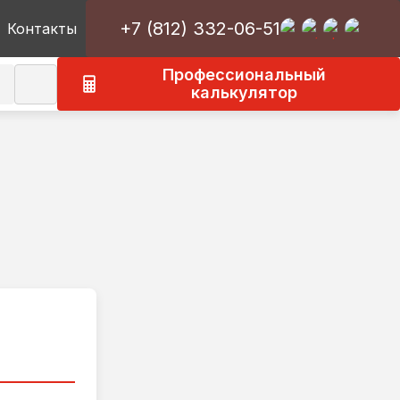
+7 (812) 332-06-51
Контакты
Профессиональный
калькулятор
к
О типографии ГраниАрт
Оборудование
овия
Новости
Статьи
ние
Вакансии
Наши клиенты
Отзывы о типографии