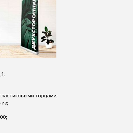
1;
 пластиковыми торцами;
ние;
00;