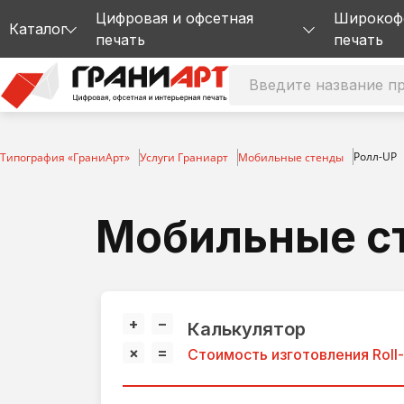
Цифровая и офсетная
Широкоф
Каталог
печать
печать
Визитки
Баннеры
Листовки
Самоклейка
Плакаты | Аф
Профес
Буклеты и Брошюры
Ролл-UP
Типография «ГраниАрт»
Услуги Граниарт
Мобильные стенды
каль
Евробуклеты
Латексная печ
Флаги
Каталоги и журналы
Личн
Флаги (виндер
Мобильные ст
Открытки и приглашения
Бэклит
Пакеты бумажные
Планшетная ре
Наклейки и стикерпаки
+
−
Калькулятор
×
=
Cтоимость изготовления Roll