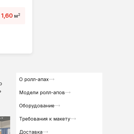
1,60
2
:
м
О ролл-апах
о
ь
Модели ролл-апов
Оборудование
Требования к макету
Доставка