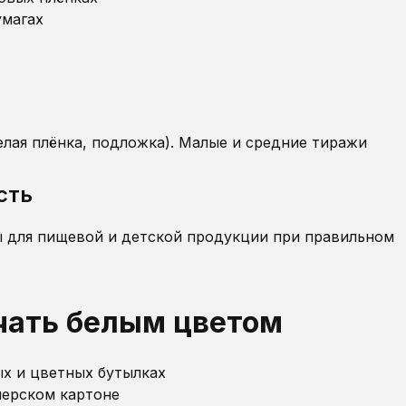
умагах
лая плёнка, подложка). Малые и средние тиражи
сть
ы для пищевой и детской продукции при правильном
чать белым цветом
ых и цветных бутылках
нерском картоне