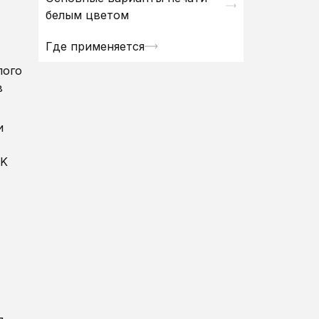
белым цветом
Где применяется
лого
в
и
YK