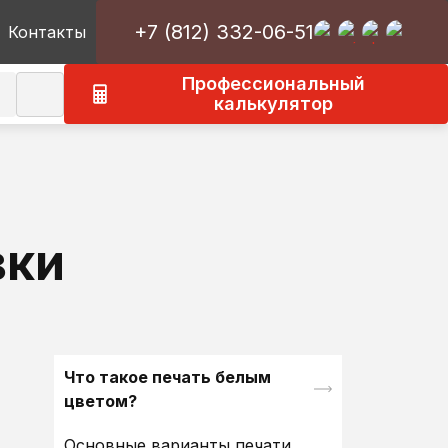
+7 (812) 332-06-51
Контакты
Профессиональный
калькулятор
к
О типографии ГраниАрт
Оборудование
овия
Новости
Статьи
ние
Вакансии
Наши клиенты
вки
Отзывы о типографии
Что такое печать белым
цветом?
Основные варианты печати