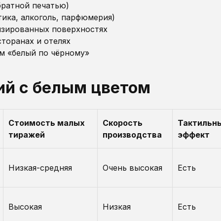
братной печатью)
ика, алкоголь, парфюмерия)
изированных поверхностях
сторанах и отелях
м «белый по чёрному»
ий с белым цветом
Стоимость малых
Скорость
Тактильн
тиражей
производства
эффект
Низкая-средняя
Очень высокая
Есть
Высокая
Низкая
Есть