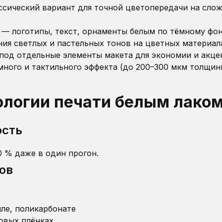
сический вариант для точной цветопередачи на сло
 — логотипы, текст, орнаменты белым по тёмному фо
ия светлых и пастельных тонов на цветных материал
под отдельные элементы макета для экономии и акце
ного и тактильного эффекта (до 200–300 мкм толщин
логии печати белым лако
ость
0 % даже в один прогон.
ов
ле, поликарбонате
овых плёнках