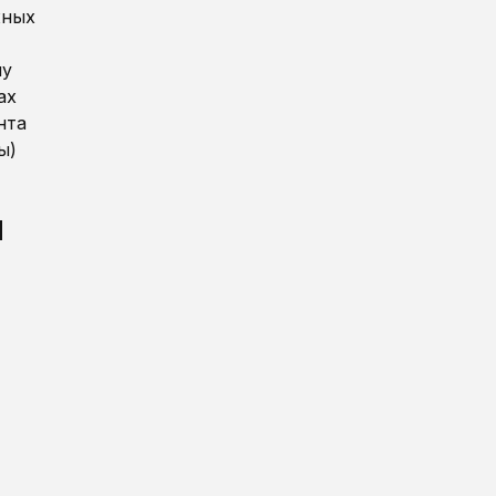
жных
ну
ах
нта
ы)
м