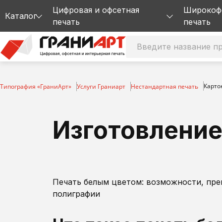
Цифровая и офсетная
Широкоф
Каталог
печать
печать
Визитки
Баннеры
Листовки
Самоклейка
Плакаты | Аф
Профес
Буклеты и Брошюры
Карто
Типография «ГраниАрт»
Услуги Граниарт
Нестандартная печать
каль
Евробуклеты
Латексная печ
Флаги
Каталоги и журналы
Личн
Флаги (виндер
Изготовление
Открытки и приглашения
Бэклит
Пакеты бумажные
Планшетная ре
Наклейки и стикерпаки
Печать белым цветом: возможности, пре
полиграфии