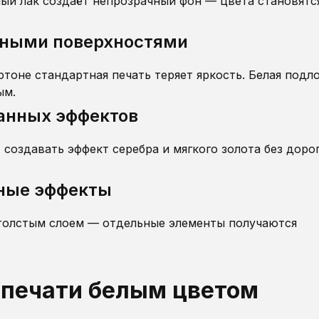
лый лак создаёт непрозрачный фон — цвета становятс
етными поверхностями
ртоне стандартная печать теряет яркость. Белая подл
ым.
анных эффектов
 создавать эффект серебра и мягкого золота без доро
ьные эффекты
толстым слоем — отдельные элементы получаются
 печати белым цветом